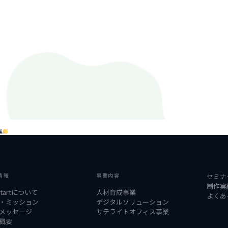
業
情報
事業内容
セミナ
制作実
startについて
人材育成事業
よくあ
・ミッション
デジタルソリューション
メッセージ
サテライトオフィス事業
概要