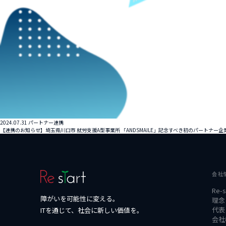
2024.07.31
パートナー連携
【連携のお知らせ】埼玉県川口市 就労支援A型事業所 「ANDSMAILE」記念すべき初のパートナー企
会社
Re-
障がいを可能性に変える。
理念
代表
ITを通じて、社会に新しい価値を。
会社