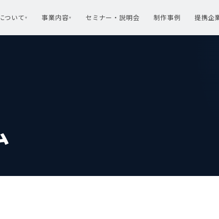
rtについて
事業内容
セミナー・説明会
制作事例
提携企
▾
▾
ム