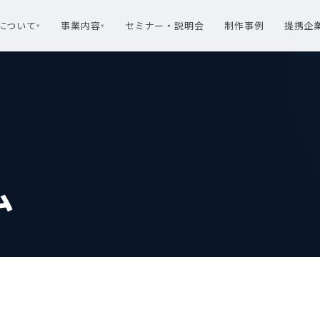
rtについて
事業内容
セミナー・説明会
制作事例
提携企
▾
▾
ム