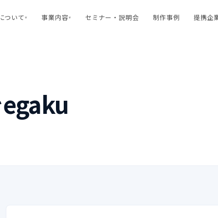
rtについて
事業内容
セミナー・説明会
制作事例
提携企
▾
▾
をegaku