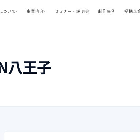
rtについて
事業内容
セミナー・説明会
制作事例
提携企
▾
▾
UN八王子